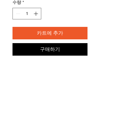
수량
*
카트에 추가
구매하기
서비스 약관
개인 정보 정책
MINT KOREA
국내 최고의 전문가와 의사들과 함께 화장품,
건강기능
식품, 집중 피부 및 모발 관리 제품을
직접 연구 개발합니다.